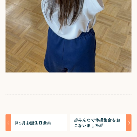
🌈みんなで体操集会をお
🎏5月お誕生日会🎂
こないました🌈