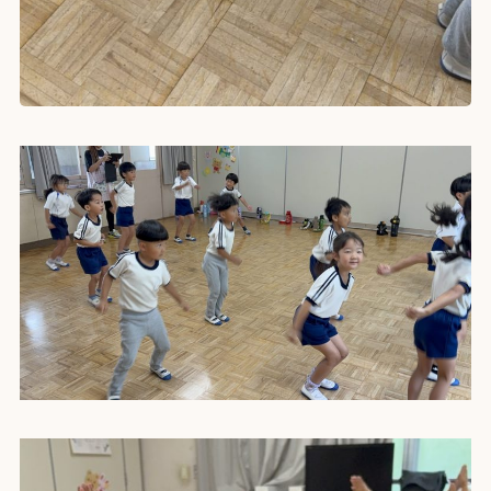
園の生活
園の特色
鼓笛隊の取り組み
110番直結防犯導入
焼津中央幼稚園連携
採用情報
施設 小規模保育所
LittleWalkers
お問い合わせ
書式ダウンロード