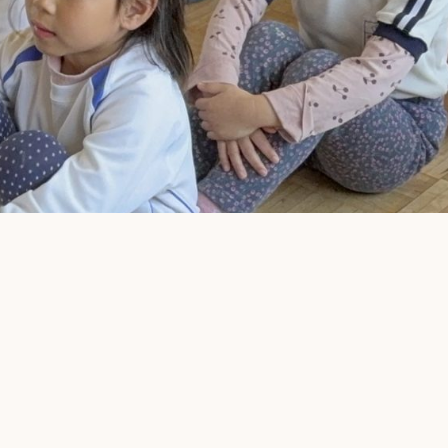
🎭✨お遊戯会に向けて✨🎭