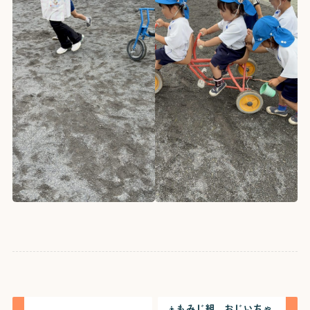
👦もみじ組 おじいちゃ