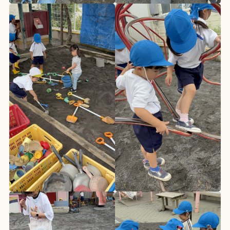
園の生活
園の特色
鼓笛隊の取り組み
110番直結防犯導入
焼津中央幼稚園連携
採用情報
施設 小規模保育所
LittleWalkers
お問い合わせ
書式ダウンロード