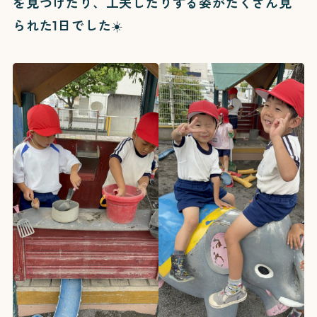
を見つけたり、工夫したりする姿がたくさん見
られた1日でした☀️
教育理念
園の紹介
写真ギャラリー
入園案内
園庭開放