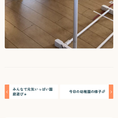
みんなで元気いっぱい園
今日の幼稚園の様子🌈
庭遊び☀️