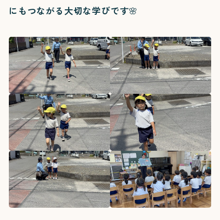
にもつながる大切な学びです🌸
教育理念
園の紹介
写真ギャラリー
入園案内
園庭開放
園の生活
園の特色
鼓笛隊の取り組み
110番直結防犯導入