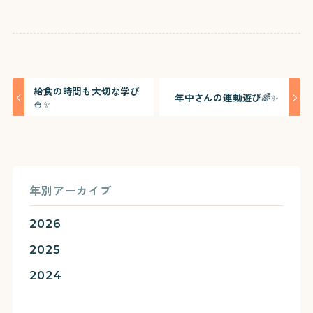
焼津中央幼稚園連携
採用情報
施設 小規模保育所
LittleWalkers
お問い合わせ
書式ダウンロード
給食の時間も大切な学び
年中さんの運動遊び🌈✨
🍚✨
年別アーカイブ
2026
2025
2024