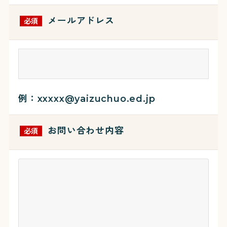
メールアドレス
必須
教育理念
園の紹介
写真ギャラリー
例：xxxxx@yaizuchuo.ed.jp
入園案内
園庭開放
園の生活
園の特色
お問い合わせ内容
必須
鼓笛隊の取り組み
110番直結防犯導入
焼津中央幼稚園連携
採用情報
施設 小規模保育所