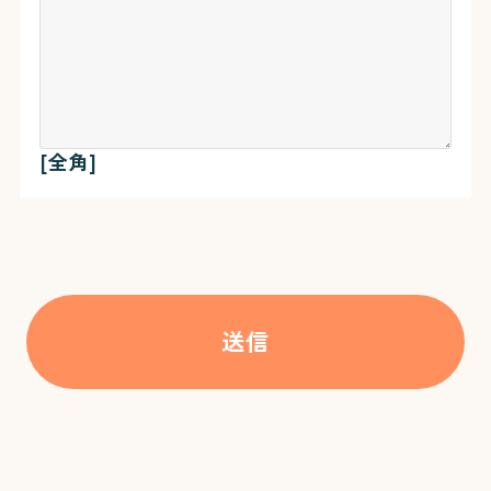
LittleWalkers
お問い合わせ
書式ダウンロード
[全角]