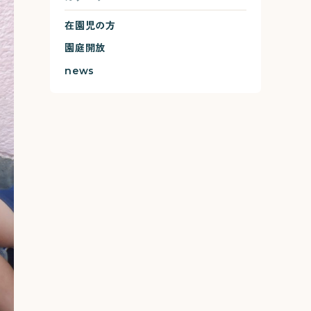
在園児の方
園庭開放
news