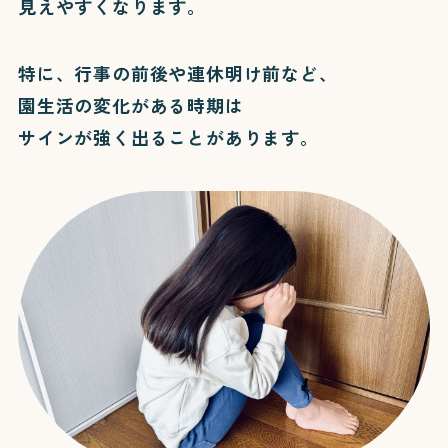
見えやすくなります。
園の生活
園の特色
鼓笛隊の取り組み
特に、行事の前後や連休明け前など、
園生活の変化がある時期は
110番直結防犯導入
サインが強く出ることがあります。
焼津中央幼稚園連携
採用情報
施設 小規模保育所
LittleWalkers
お問い合わせ
書式ダウンロード