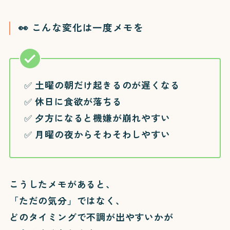
👀 こんな変化は一度メモを
✅ 土曜の朝だけ起きるのが遅くなる
✅ 休日に食欲が落ちる
✅ 夕方になると機嫌が崩れやすい
✅ 月曜の夜からそわそわしやすい
教育理念
園の紹介
写真ギャラリー
こうしたメモがあると、
「ただの気分」ではなく、
入園案内
園庭開放
どのタイミングで不調が出やすいかが