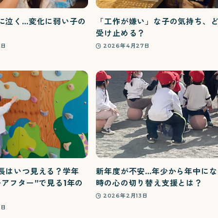
に泣く…変化に弱い子の
「工作が嫌い」な子の気持ち、
受け止める？
1日
2026年4月27日
長はいつ見える？学年
新年度が不安…年少から年中にな
ーアフター”で見る1年の
時の心の切り替え支援とは？
2026年2月13日
9日